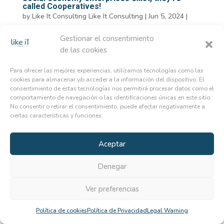
called Cooperatives!
by
Like It Consulting Like It Consulting
|
Jun 5, 2024
|
Like it Consulting
Gestionar el consentimiento
de las cookies
When we decide to start a business, we often think of
the sole proprietorship or limited liability company, but
Para ofrecer las mejores experiencias, utilizamos tecnologías como las
there are many more types of legal entities. Considering
cookies para almacenar y/o acceder a la información del dispositivo. El
that Spain is primarily supported by SMEs, this legal
consentimiento de estas tecnologías nos permitirá procesar datos como el
entity is often unknown, yet it can greatly...
comportamiento de navegación o las identificaciones únicas en este sitio.
No consentir o retirar el consentimiento, puede afectar negativamente a
ciertas características y funciones.
Accesibility Statement
Legal Warning
Aceptar
Creado y diseñado por Agencia Bee Free® 2023.
Denegar
Ver preferencias
Política de cookies
Política de Privacidad
Legal Warning