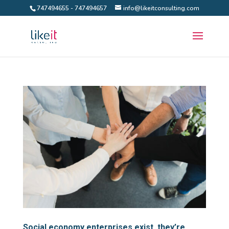
747494655 - 747494657
info@likeitconsulting.com
Social economy enterprises exist, they’re