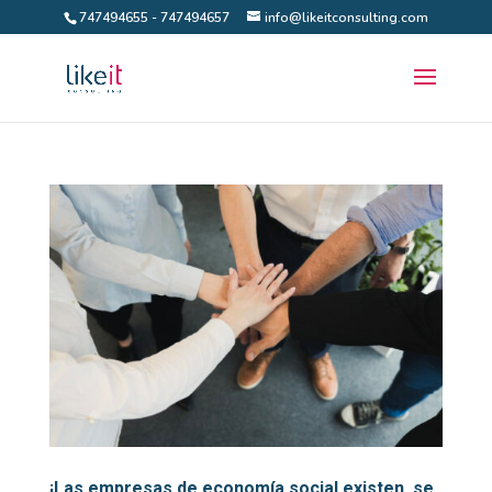
747494655 - 747494657
info@likeitconsulting.com
¡Las empresas de economía social existen, se