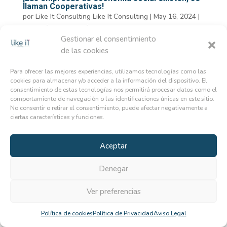
llaman Cooperativas!
por
Like It Consulting Like It Consulting
|
May 16, 2024
|
Asesoría
,
Consultoría
Gestionar el consentimiento
de las cookies
Cuando decidimos emprender pensamos en la figura del
autónomo o sociedad limitada, pero hay muchos mas
Para ofrecer las mejores experiencias, utilizamos tecnologías como las
tipos de figuras jurídicas, considerando que España está
cookies para almacenar y/o acceder a la información del dispositivo. El
fundamentalmente sostenido por PYMES, esta figura
consentimiento de estas tecnologías nos permitirá procesar datos como el
jurídica es una gran desconocida, que puede ayudar
comportamiento de navegación o las identificaciones únicas en este sitio.
mucho...
No consentir o retirar el consentimiento, puede afectar negativamente a
ciertas características y funciones.
Aceptar
Política de Privacidad
Aviso Legal
Política de cookies (UE)
Denegar
Declaración de accesibilidad
Ver preferencias
Creado y diseñado por Agencia Bee Free® 2023.
Política de cookies
Política de Privacidad
Aviso Legal